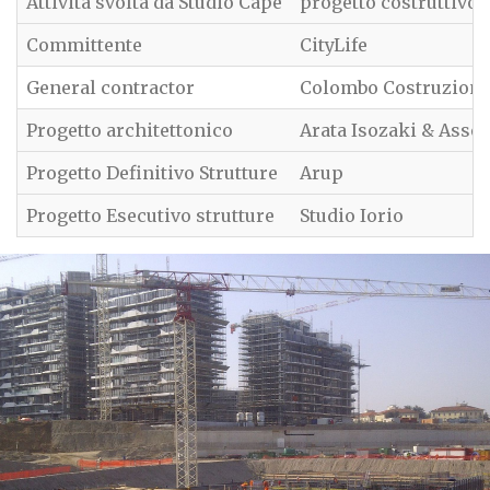
Attività svolta da Studio Capè
progetto costruttivo s
Committente
CityLife
General contractor
Colombo Costruzioni
Progetto architettonico
Arata Isozaki & Assoc
Progetto Definitivo Strutture
Arup
Progetto Esecutivo strutture
Studio Iorio