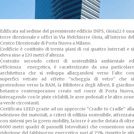
Edificata sul sedime del preesistente edificio INPS, Gioia22 è una
torre direzionale e uffici in Via Melchiorre Gioia, all’interno del
Centro Direzionale di Porta Nuova a Milano.
L’edificio è costituito di trenta piani di cui quattro interrati e si
eleva sino a 120 metri d’altezza.
Costruito secondo criteri di sostenibilità ambientale ed
efficienza energetica, è caratterizzato da una particolare
architettura che si sviluppa allargandosi verso l’alto con
superfici vetrate ad effetto “scheggia di vetro” che si
protendono verso la BAM, la Biblioteca degli Alberi, il giardino
botanico contemporaneo creato nel cuore di Porta Nuova,
interagendo con le piste ciclabili, le aree pedonali e le altre zone
a verde circostanti.
Certificata LEED grazie ad un approccio “Cradle to Cradle” alla
selezione dei materiali, a criteri di edilizia sostenibile, attrezzata
con sistemi per la green mobility, la torre è anche dotata di oltre
6000 metri quadri di pannelli fotovoltaici che consentono una
riduzione del fabbisogno energetico pari al 75% rispetto le più