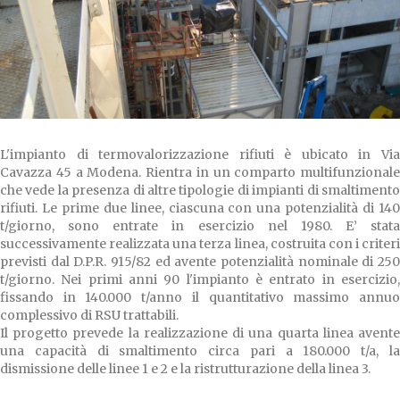
L'impianto di termovalorizzazione rifiuti è ubicato in Via
Cavazza 45 a Modena. Rientra in un comparto multifunzionale
che vede la presenza di altre tipologie di impianti di smaltimento
rifiuti. Le prime due linee, ciascuna con una potenzialità di 140
t/giorno, sono entrate in esercizio nel 1980. E’ stata
successivamente realizzata una terza linea, costruita con i criteri
previsti dal D.P.R. 915/82 ed avente potenzialità nominale di 250
t/giorno. Nei primi anni 90 l'impianto è entrato in esercizio,
fissando in 140.000 t/anno il quantitativo massimo annuo
complessivo di RSU trattabili.
Il progetto prevede la realizzazione di una quarta linea avente
una capacità di smaltimento circa pari a 180.000 t/a, la
dismissione delle linee 1 e 2 e la ristrutturazione della linea 3.