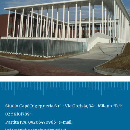
Studio Capè Ingegneria S.r.l. : V.le Gorizia, 34 - Milano · Tel:
02 58101789 ·
Partita IVA: 09206470966 · e-mail: