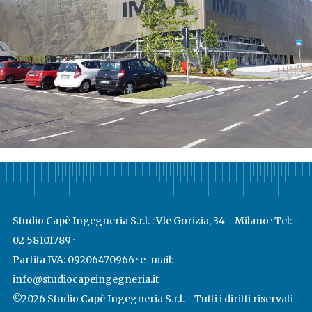
Studio Capè Ingegneria S.r.l. : V.le Gorizia, 34 - Milano · Tel:
02 58101789 ·
Partita IVA: 09206470966 · e-mail:
info@studiocapeingegneria.it
©2026 Studio Capè Ingegneria S.r.l. - Tutti i diritti riservati