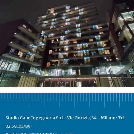
Studio Capè Ingegneria S.r.l. : V.le Gorizia, 34 - Milano · Tel:
02 58101789 ·